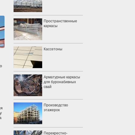
Пространственные
каркасы
Кассетоны
о
Арматурные каркасы
для буронабивных
свай
Производство
ся
этажерок
у
а
Перекрестно-