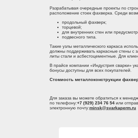
Разрабатывая очередные проекты по стро
расположение стоек фахверка. Среди воз
продольный фахверк;
торцевой;
для внутренних стен или предусмот
подвесного типа.
Такие узлы металлического каркаса исполь
должны поддерживать каркасные стены с з
литы стали и асбестоцементные. Для клие
В прайсе компании «Индустрия сварки» ук
бонусы доступны для всех покупателей.
Стомиость металлоконструкции фахвер
Для заказа вы можете обратиться к мене
по телефону:
+7 (929) 234 76 54
или отправ
электронную почту:
minsk@svarkaperm.ru