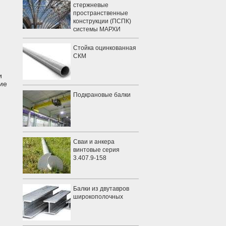
стержневые
пространственные
конструкции (ПСПК)
системы МАРХИ
Стойка оцинкованная
СКМ
и
ие
Подкрановые балки
Сваи и анкера
винтовые серия
3.407.9-158
Балки из двутавров
широкополочных