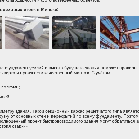
ые благодарности и фото возведённых объектов.
верховых стоек в Минске:
на фундамент усилий и высота будущего здания поможет правильн
ахверка и произвести качественный монтаж. С учётом
 полками;
илей;
иметру здания. Такой секционный каркас решетчатого типа являет
зку от основных стен и перекрытий по всему фундаменту. Поэтом
полноценный проект быстровозводимого здания могут обратиться з
трия сварки».