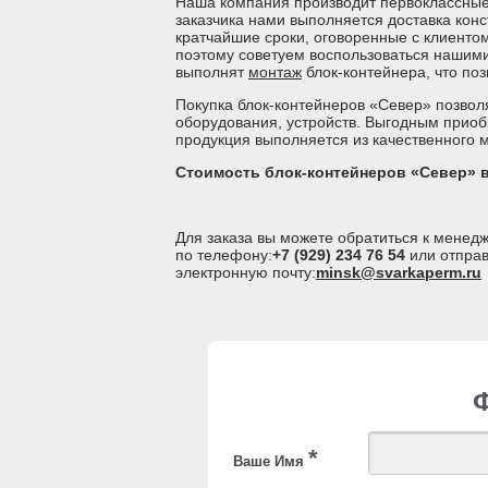
Наша компания производит первоклассные 
заказчика нами выполняется доставка конс
кратчайшие сроки, оговоренные с клиентом
поэтому советуем воспользоваться нашим
выполнят
монтаж
блок-контейнера, что поз
Покупка блок-контейнеров «Север» позво
оборудования, устройств. Выгодным приоб
продукция выполняется из качественного 
Стоимость блок-контейнеров «Север» 
Для заказа вы можете обратиться к мене
по телефону:
+7 (929) 234 76 54
или отправ
электронную почту:
minsk@svarkaperm.ru
*
Ваше Имя