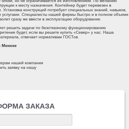
блоки, но не ограничивается их изготовлением. По желанию
трукции к месту назначения. Контейнер будет перевезен в
. Установка конструкций потребует специальных знаний, навыков,
и услугами. Специалисты нашей фирмы быстро и в полном объеме
волит сразу же ввести в эксплуатацию оборудование.
ляет решить задачи по безотказному функционированию
ретение будет, если вы решите купить «Север» у нас. Наша
материала, отвечает нормативам ГОСТов.
в Минске
джерам нашей компании
ить заявку на нашу
ФОРМА ЗАКАЗА