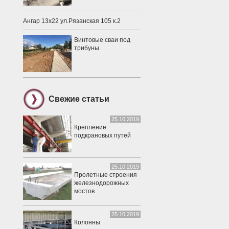
Ангар 13х22 ул.Рязанская 105 к.2
Винтовые сваи под
трибуны
Свежие статьи
25.10.2019
Крепление
подкрановых путей
25.10.2019
Пролетные строения
железнодорожных
мостов
25.10.2019
Колонны