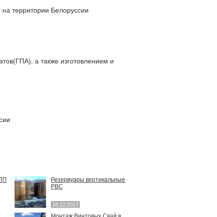
 на территории Белоруссии
ов(ГПА), а также изготовлением и
сии
ЕПП
Резервуары вертикальные
РВС
18.12.2017
Монтаж Винтовых Свай в