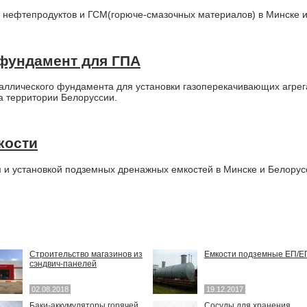
 нефтепродуктов и ГСМ(горюче-смазочных материалов) в Минске и
 фундамент для ГПА
лического фундамента для установки газоперекачивающих агрегат
а территории Белоруссии.
кости
 и установкой подземных дренажных емкостей в Минске и Белорус
Строительство магазинов из
Емкости подземные ЕП/
сэндвич-панелей
02.08.2018
19.12.2017
Баки-аккумуляторы горячей
Сосуды для хранения